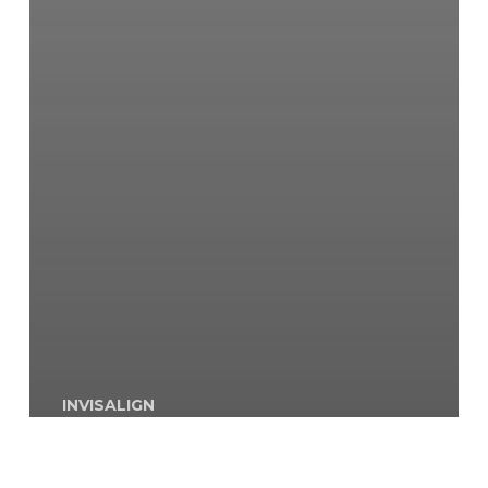
INVISALIGN
¿A partir de qué edad podemos
colocar microtornillos en