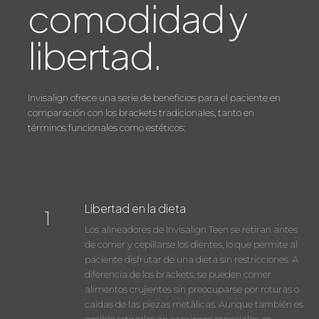
comodidad y
libertad.
Invisalign ofrece una serie de beneficios para el paciente en
comparación con los brackets tradicionales, tanto en
términos funcionales como estéticos:
Libertad en la dieta
1
Los alineadores de Invisalign Teen se retiran antes
de comer y cepillarse los dientes, lo que permite al
paciente disfrutar de una dieta sin restricciones. A
diferencia de los brackets, se pueden comer
alimentos crujientes sin preocuparse por roturas o
caídas de las piezas metálicas. Aunque también es