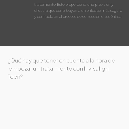
tratamiento. Esto proporciona una previsión y
eficacia que contribuyen a un enfoque más seguro
y confiable en el proceso de corrección ortodóntica.
¿Qué hay que tener en cuenta a la hora de
empezar un tratamiento con Invisalign
Teen?