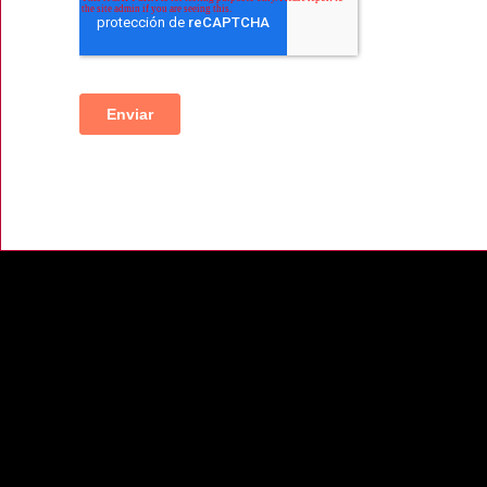
il
:
Horario de verano