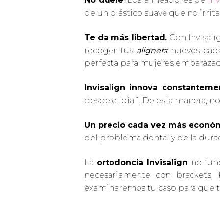
No duele
. Los alineadores de
Inv
de un plástico suave que no irrita 
Te da más libertad.
Con Invisalig
recoger tus
aligners
nuevos cada 
perfecta para mujeres embarazad
Invisalign innova constanteme
desde el día 1. De esta manera, n
Un precio cada vez más econó
del problema dental y de la durac
La
ortodoncia Invisalign
no fun
necesariamente con brackets.
examinaremos tu caso para que te