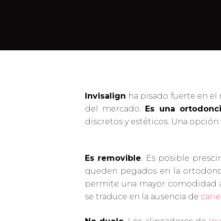
Invisalign
ha pisado fuerte en e
del mercado.
Es una ortodonci
discretos y estéticos. Una opción
Hit enter to search or ESC to close
Es removible
. Es posible presci
queden pegados en la ortodonci
permite una mayor comodidad a la
se traduce en la ausencia de
carie