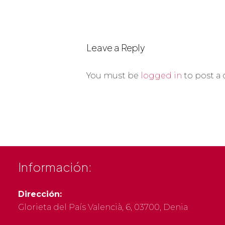
Leave a Reply
You must be
logged in
to post a
Información:
Dirección:
Glorieta del País Valencià, 6, 03700, Denia