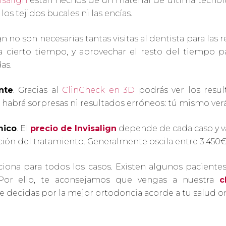
isalign
están hechos de un material de última tecnologí
los tejidos bucales ni las encías.
n no son necesarias tantas visitas al dentista para las 
cierto tiempo, y aprovechar el resto del tiempo par
as.
nte
. Gracias al
ClinCheck en 3D
podrás ver los resul
o habrá sorpresas ni resultados erróneos: tú mismo verá
mico
. El
precio de Invisalign
depende de cada caso y va
ión del tratamiento. Generalmente oscila entre 3.450€
ciona para todos los casos. Existen algunos pacient
 Por ello, te aconsejamos que vengas a nuestra
c
 decidas por la mejor ortodoncia acorde a tu salud ora