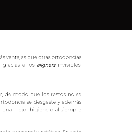
 ventajas que otras ortodoncias
 gracias a los
aligners
invisibles,
r, de modo que los restos no se
ortodoncia se desgaste y además
l. Una mejor higiene oral siempre