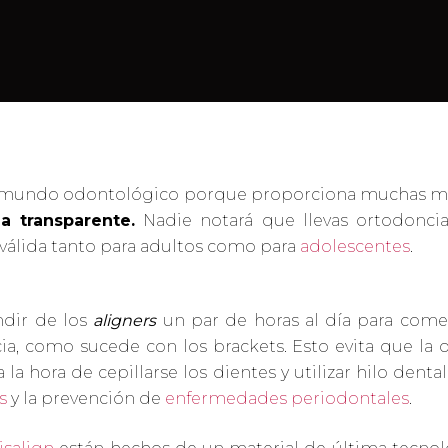
l mundo odontológico porque proporciona muchas más
a transparente.
Nadie notará que llevas ortodoncia
 válida tanto para adultos como para
adolescentes
.
ndir de los
aligners
un par de horas al día para come
a, como sucede con los brackets. Esto evita que la 
 hora de cepillarse los dientes y utilizar hilo denta
s
y la prevención de
enfermedades periodontales
.