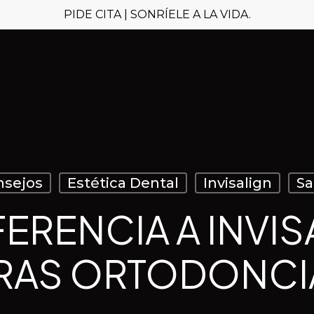
PIDE CITA | SONRÍELE A LA VIDA.
nsejos
Estética Dental
Invisalign
Sa
FERENCIA A INVIS
RAS ORTODONCI