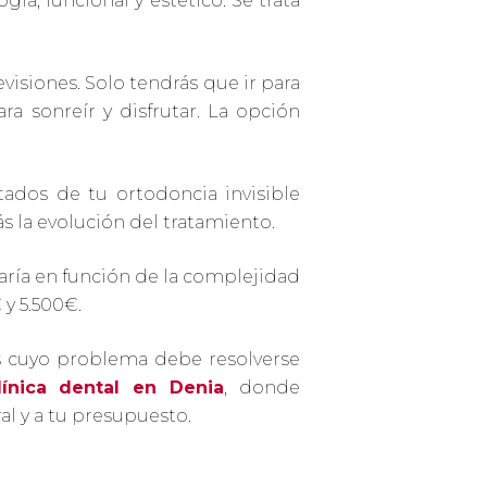
a, funcional y estético. Se trata
revisiones. Solo tendrás que ir para
a sonreír y disfrutar. La opción
tados de tu ortodoncia invisible
s la evolución del tratamiento.
ría en función de la complejidad
 y 5.500€.
es cuyo problema debe resolverse
línica dental en Denia
, donde
l y a tu presupuesto.