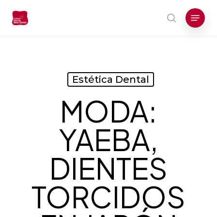
Skip
Menu
to
search
main
content
Estética Dental
MODA:
YAEBA,
DIENTES
TORCIDOS