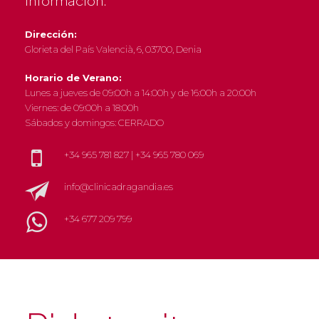
Dirección:
Glorieta del País Valencià, 6, 03700, Denia
Horario de Verano:
Lunes a jueves de 09:00h a 14:00h y de 16:00h a 20:00h
Viernes: de 09:00h a 18:00h
Sábados y domingos: CERRADO
+34 965 781 827
|
+34 965 780 069
info@clinicadragandia.es
+34 677 209 799