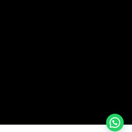
Política de privacidad
Términos y condiciones
Política de cookies (UE)
©
2024 Clínica Dental Dras. Gandía.