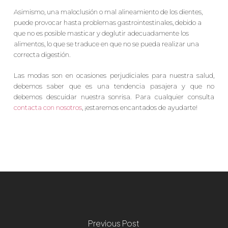
Asimismo, una maloclusión o mal alineamiento de los dientes,
puede provocar hasta problemas gastrointestinales, debido a
que no es posible masticar y deglutir adecuadamente los
alimentos, lo que se traduce en que no se pueda realizar una
correcta digestión.
Las modas son en ocasiones perjudiciales para nuestra salud,
debemos saber que es una tendencia pasajera y que no
debemos descuidar nuestra sonrisa. Para cualquier consulta
contacta con nosotros
, ¡estaremos encantados de ayudarte!
Previous Post