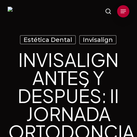
Skip
Menu
to
search
main
content
Estética Dental
Invisalign
INVISALIGN
ANTES Y
DESPUÉS: II
JORNADA
ORTODONCIA