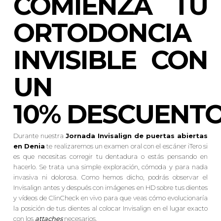
COMIENZA TU
ORTODONCIA
INVISIBLE CON
UN
10% DESCUENT
Durante nuestra
Jornada Invisalign de puertas abiertas
en Denia
te realizaremos un examen oral con el escáner iTero si
es que necesitas corregir tu dentadura o estás pensando en
hacerlo. Se trata una simple exploración, cómoda y para nada
invasiva ni dolorosa. Como hemos dicho, podrás observar el
Invisalign antes y después con imágenes en HD sobre tus dientes
y vídeos de ClinCheck en vivo para que veas cómo evolucionaría
la posición de tus dientes al colocar Invisalign en el lugar exacto
con los
attaches
necesarios.