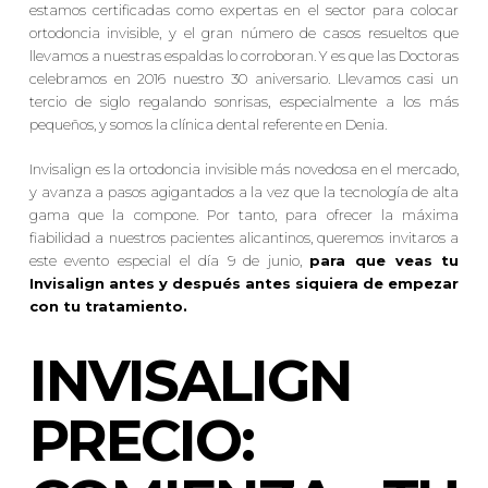
estamos certificadas como expertas en el sector para colocar
ortodoncia invisible, y el gran número de casos resueltos que
llevamos a nuestras espaldas lo corroboran. Y es que las Doctoras
celebramos en 2016 nuestro 30 aniversario. Llevamos casi un
tercio de siglo regalando sonrisas, especialmente a los más
pequeños, y somos la clínica dental referente en Denia.
Invisalign es la ortodoncia invisible más novedosa en el mercado,
y avanza a pasos agigantados a la vez que la tecnología de alta
gama que la compone. Por tanto, para ofrecer la máxima
fiabilidad a nuestros pacientes alicantinos, queremos invitaros a
este evento especial el día 9 de junio,
para que veas tu
Invisalign antes y después antes siquiera de empezar
con tu tratamiento.
INVISALIGN
PRECIO: