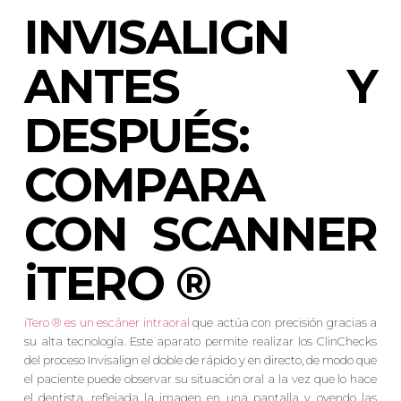
INVISALIGN
ANTES Y
DESPUÉS:
COMPARA
CON SCANNER
iTERO ®
iTero ® es un escáner intraoral
que actúa con precisión gracias a
su alta tecnología. Este aparato permite realizar los ClinChecks
del proceso Invisalign el doble de rápido y en directo, de modo que
el paciente puede observar su situación oral a la vez que lo hace
el dentista, reflejada la imagen en una pantalla y oyendo las