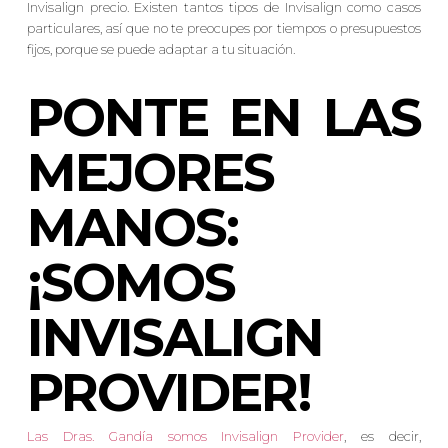
Invisalign precio. Existen tantos tipos de Invisalign como casos
particulares, así que no te preocupes por tiempos o presupuestos
fijos, porque se puede adaptar a tu situación.
PONTE EN LAS
MEJORES
MANOS:
¡SOMOS
INVISALIGN
PROVIDER!
Las Dras. Gandía somos Invisalign Provider
, es decir,