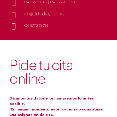
+34 965 781 827
|
+34 965 780 069
info@clinicadragandia.es
+34 677 209 799
Pide tu cita
online
Déjanos tus datos y te llamaremos lo antes
posible.
*En ningún momento este formulario constituye
una asignación de cita.