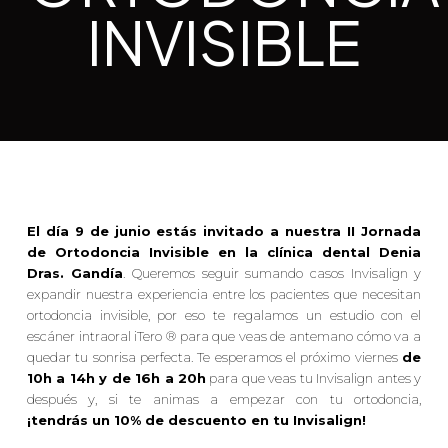
INVISIBLE
El día 9 de junio estás invitado a nuestra II Jornada
de Ortodoncia Invisible en la clínica dental Denia
Dras. Gandía
. Queremos seguir sumando casos Invisalign y
expandir nuestra experiencia entre los pacientes que necesitan
ortodoncia invisible, por eso te regalamos un estudio con el
escáner intraoral iTero ® para que veas de antemano cómo va a
quedar tu sonrisa perfecta. Te esperamos el próximo viernes
de
10h a 14h y de 16h a 20h
para que veas tu Invisalign antes y
después y, si te animas a empezar con tu ortodoncia,
¡tendrás un 10% de descuento en tu Invisalign!